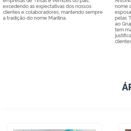
empresas de Tintas e Vernizes do país,
Antóni
excedendo as expectativas dos nossos
nome d
clientes e colaboradores, mantendo sempre
esposa 
a tradição do nome Marilina.
pelas 
ao Gru
tem ma
justifi
cliente
Á