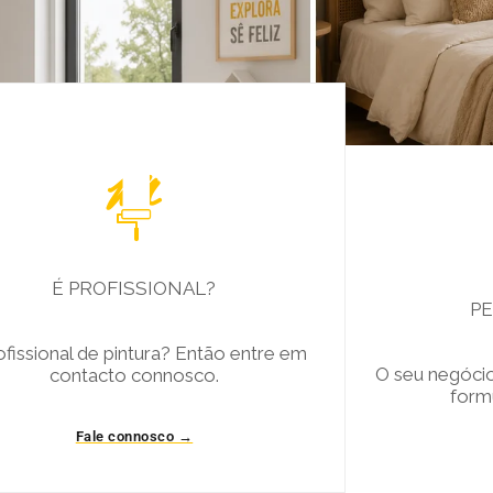

É PROFISSIONAL?
P
ofissional de pintura? Então entre em
O seu negóci
contacto connosco.
form