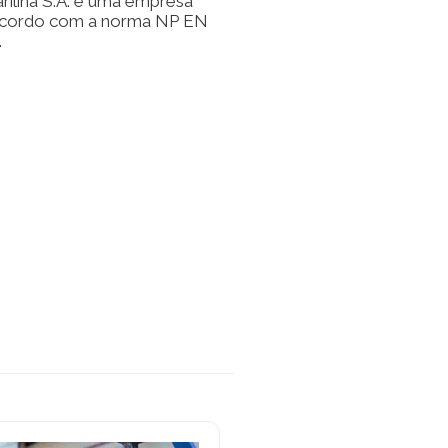
arilina S.A. é uma empresa
 acordo com a norma NP EN
.