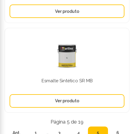
Esmalte Sintético SR MB
Página 5 de 19
Ant.
1
…
3
4
5
6