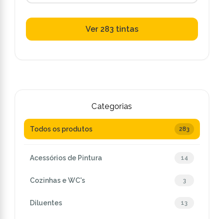
Ver 283 tintas
Categorias
Todos os produtos
283
Acessórios de Pintura
14
Cozinhas e WC's
3
Diluentes
13