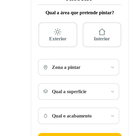
Qual a área que pretende pintar?
Exterior
Interior
Zona a pintar
Qual a superfície
Qual o acabamento