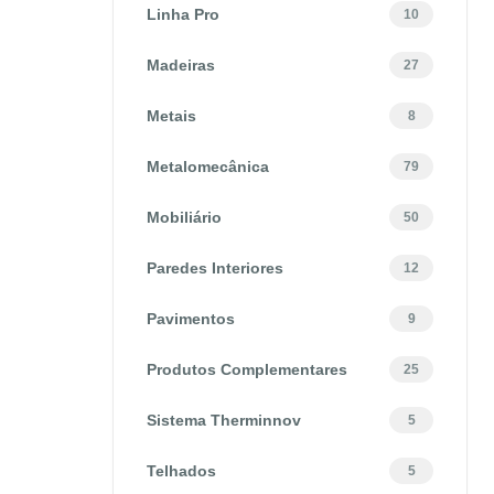
Linha Pro
10
Madeiras
27
Metais
8
Metalomecânica
79
Mobiliário
50
Paredes Interiores
12
Pavimentos
9
Produtos Complementares
25
Sistema Therminnov
5
Telhados
5