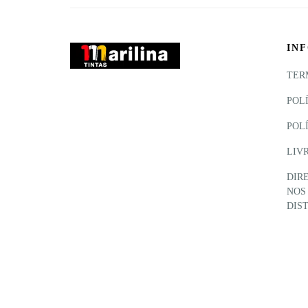
IN
TER
POL
POL
LIV
DIR
NOS
DIS