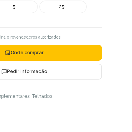
5L
25L
ilina e revendedores autorizados.
Onde comprar
Pedir informação
mplementares
Telhados
,