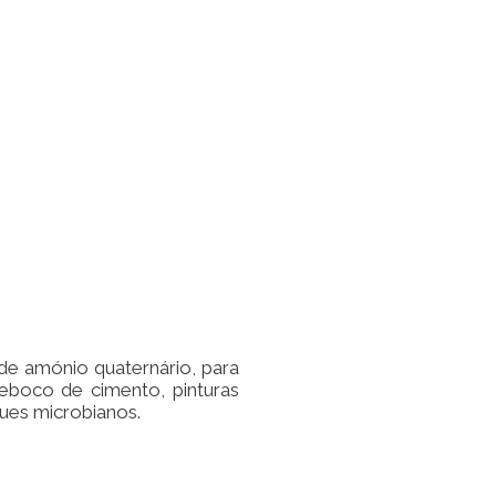
 de amónio quaternário, para
reboco de cimento, pinturas
ques microbianos.