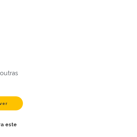
 outras
ra este