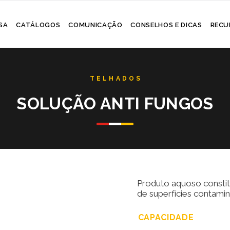
Skip
SA
CATÁLOGOS
COMUNICAÇÃO
CONSELHOS E DICAS
RECU
to
content
SOLUÇÃO ANTI FUNGOS
Produto aquoso constit
de superfícies contami
CAPACIDADE