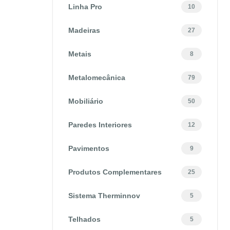
Linha Pro
10
Madeiras
27
Metais
8
Metalomecânica
79
Mobiliário
50
Paredes Interiores
12
Pavimentos
9
Produtos Complementares
25
Sistema Therminnov
5
Telhados
5