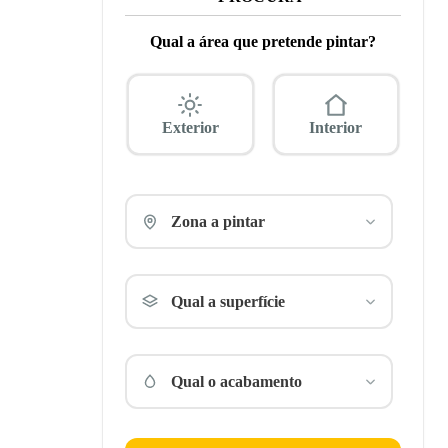
Qual a área que pretende pintar?
Exterior
Interior
Zona a pintar
Qual a superfície
Qual o acabamento