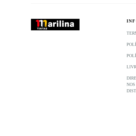
IN
TER
POL
POL
LIV
DIR
NOS
DIS