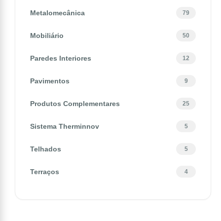
Metalomecânica
79
Mobiliário
50
Paredes Interiores
12
Pavimentos
9
Produtos Complementares
25
Sistema Therminnov
5
Telhados
5
Terraços
4