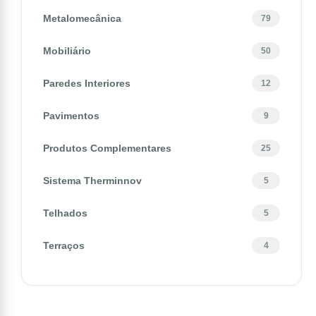
Metalomecânica
79
Mobiliário
50
Paredes Interiores
12
Pavimentos
9
Produtos Complementares
25
Sistema Therminnov
5
Telhados
5
Terraços
4