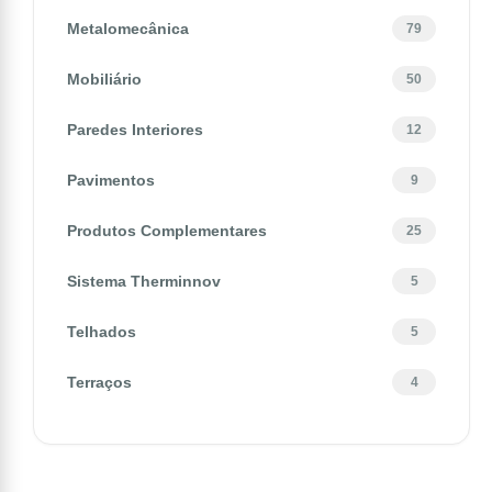
Metalomecânica
79
Mobiliário
50
Paredes Interiores
12
Pavimentos
9
Produtos Complementares
25
Sistema Therminnov
5
Telhados
5
Terraços
4