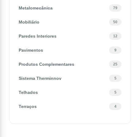
Metalomecânica
79
Mobiliário
50
Paredes Interiores
12
Pavimentos
9
Produtos Complementares
25
Sistema Therminnov
5
Telhados
5
Terraços
4