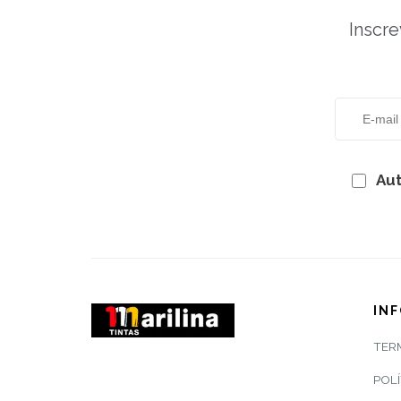
Inscre
Aut
IN
TER
POLÍ