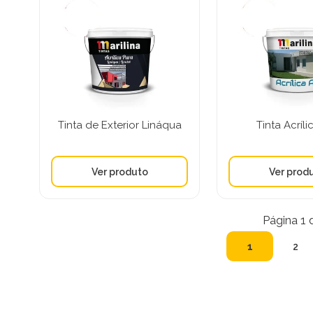
Tinta de Exterior Lináqua
Tinta Acríl
Página 1 
1
2