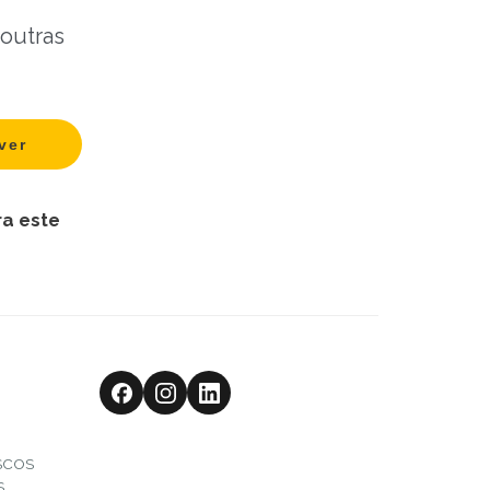
 outras
ra este
SCOS
S