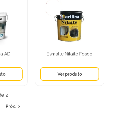
ica AD
Esmalte Nilaite Fosco
de 2
Próx.