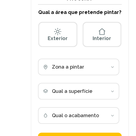
Qual a área que pretende pintar?
Exterior
Interior
Zona a pintar
Qual a superfície
Qual o acabamento