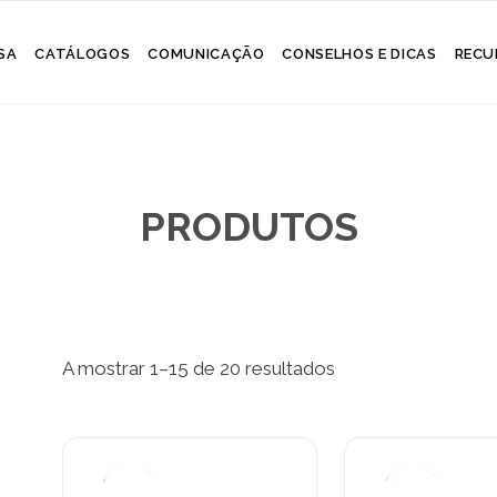
Skip
SA
CATÁLOGOS
COMUNICAÇÃO
CONSELHOS E DICAS
RECU
to
content
PRODUTOS
Ordenado
A mostrar 1–15 de 20 resultados
por
popularidade