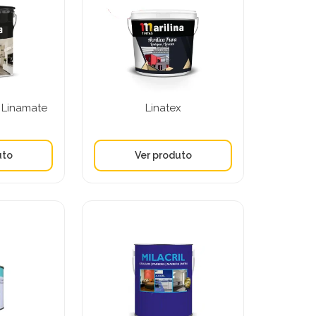
r Linamate
Linatex