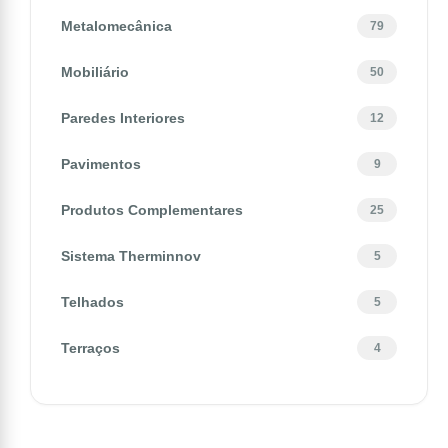
Metalomecânica
79
Mobiliário
50
Paredes Interiores
12
Pavimentos
9
Produtos Complementares
25
Sistema Therminnov
5
Telhados
5
Terraços
4