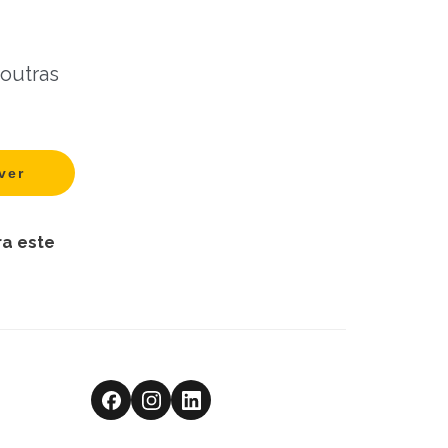
 outras
ra este