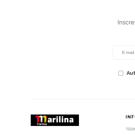
Inscre
Aut
IN
TER