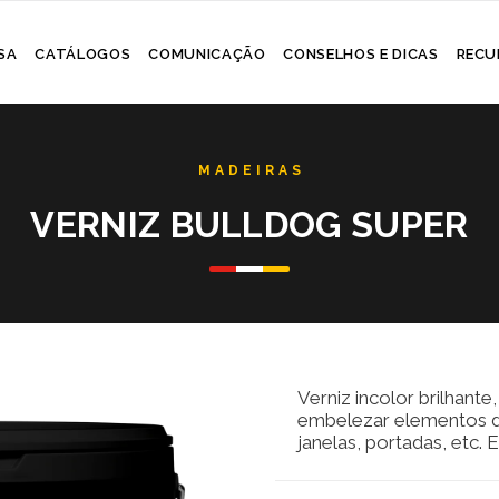
Skip
SA
CATÁLOGOS
COMUNICAÇÃO
CONSELHOS E DICAS
RECU
to
content
VERNIZ BULLDOG SUPER
Verniz incolor brilhant
embelezar elementos de
janelas, portadas, etc. 