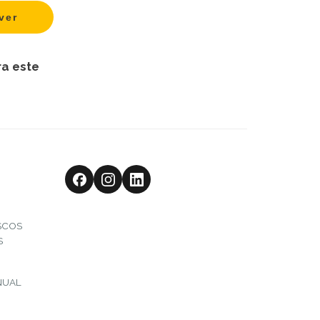
ra este
SCOS
S
NUAL