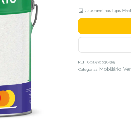
Disponível nas lojas Mar
REF:
8da598b383e5
Mobiliário
Ver
Categorias:
,