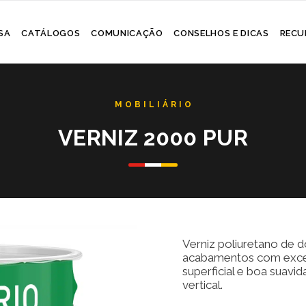
Skip
SA
CATÁLOGOS
COMUNICAÇÃO
CONSELHOS E DICAS
RECU
to
content
VERNIZ 2000 PUR
Verniz poliuretano de 
acabamentos com exce
superficial e boa suavi
vertical.