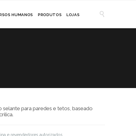

RSOS HUMANOS
PRODUTOS
LOJAS
o selante para paredes e tetos, baseado
ílica.
ilina e revendedores autorizados.