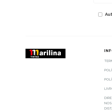
Aut
IN
TER
POLÍ
POLÍ
LIV
DIRE
NOS
DIS