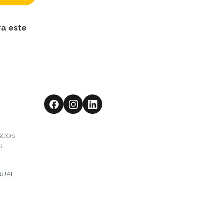
ra este
SCOS
S
NUAL