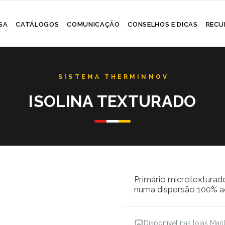
Skip
SA
CATÁLOGOS
COMUNICAÇÃO
CONSELHOS E DICAS
RECU
to
content
ISOLINA TEXTURADO
Primário microtexturad
numa dispersão 100% acr
Disponível nas lojas Mar