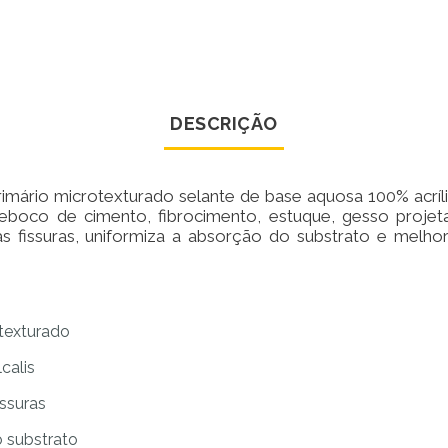
DESCRIÇÃO
imário microtexturado selante de base aquosa 100% acríli
 reboco de cimento, fibrocimento, estuque, gesso proj
 fissuras, uniformiza a absorção do substrato e melho
texturado
calis
issuras
 substrato