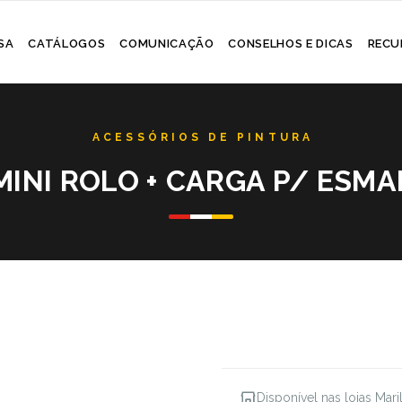
Skip
SA
CATÁLOGOS
COMUNICAÇÃO
CONSELHOS E DICAS
RECU
to
content
 MINI ROLO + CARGA P/ ESMA
Disponível nas lojas Mar