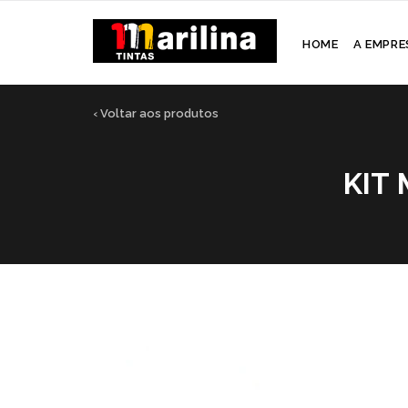
HOME
A EMPRE
‹ Voltar aos produtos
KIT