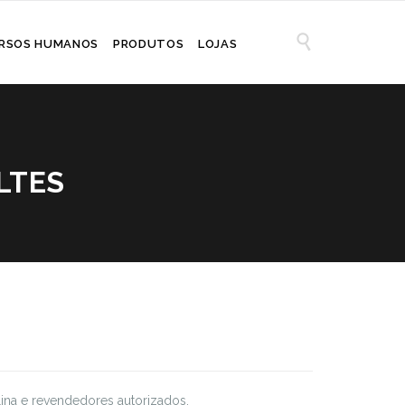

RSOS HUMANOS
PRODUTOS
LOJAS
LTES
ilina e revendedores autorizados.