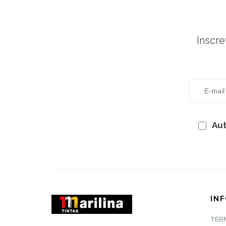
Inscre
Aut
IN
TER