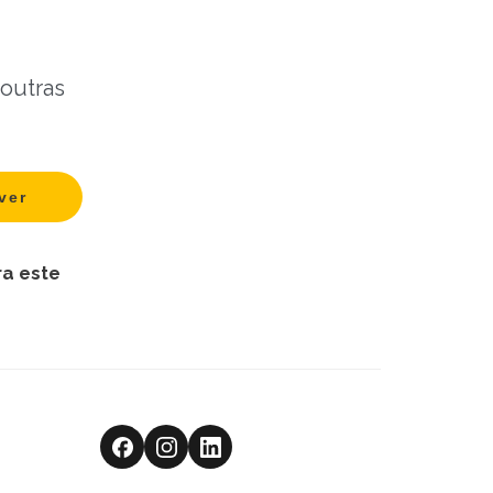
 outras
ra este