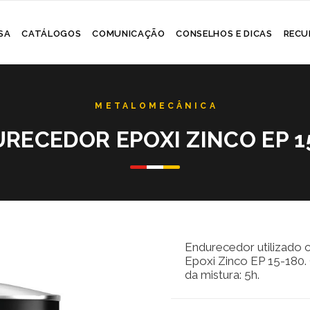
Skip
SA
CATÁLOGOS
COMUNICAÇÃO
CONSELHOS E DICAS
RECU
to
content
RECEDOR EPOXI ZINCO EP 1
Endurecedor utilizado
Epoxi Zinco EP 15-180. 
da mistura: 5h.