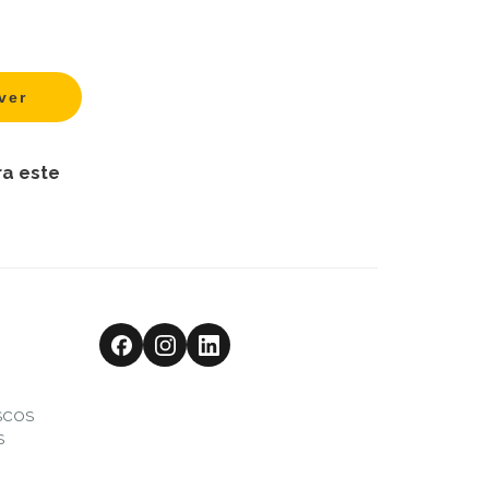
ra este
SCOS
S