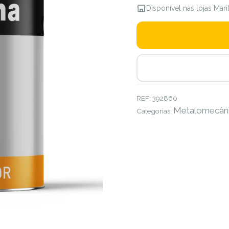
Disponível nas lojas Mar
REF:
392860
Metalomecân
Categorias: