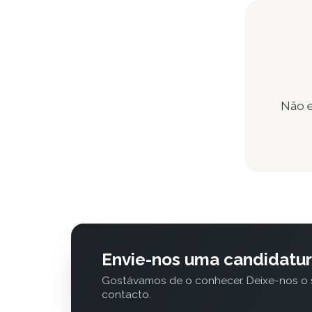
Não e
Envie-nos uma candidatu
Gostávamos de o conhecer. Deixe-nos o 
contacto.