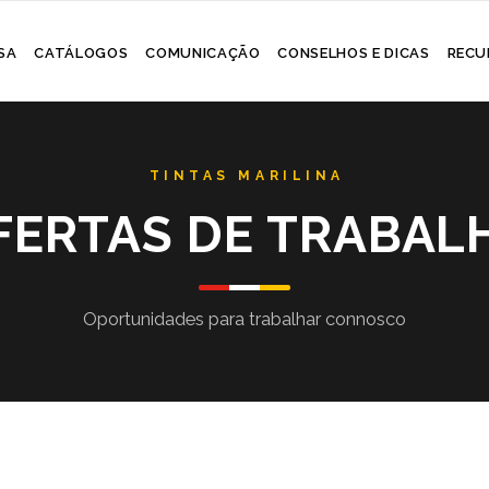
Skip
SA
CATÁLOGOS
COMUNICAÇÃO
CONSELHOS E DICAS
RECU
to
content
FERTAS DE TRABAL