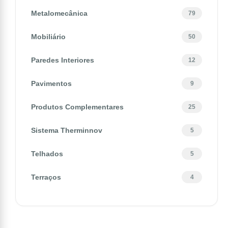
Metalomecânica
79
Mobiliário
50
Paredes Interiores
12
Pavimentos
9
Produtos Complementares
25
Sistema Therminnov
5
Telhados
5
Terraços
4