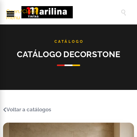
Open/Close

Menu
CATÁLOGO DECORSTONE
Voltar a catálogos