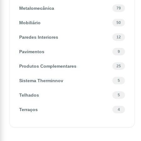
Metalomecânica
79
Mobiliário
50
Paredes Interiores
12
Pavimentos
9
Produtos Complementares
25
Sistema Therminnov
5
Telhados
5
Terraços
4