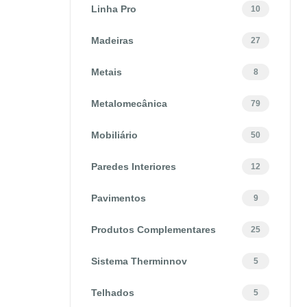
Linha Pro
10
Madeiras
27
Metais
8
Metalomecânica
79
Mobiliário
50
Paredes Interiores
12
Pavimentos
9
Produtos Complementares
25
Sistema Therminnov
5
Telhados
5