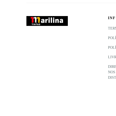
IN
TER
POL
POL
LIV
DIR
NOS
DIS