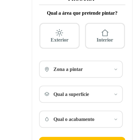
Qual a área que pretende pintar?
Exterior
Interior
Zona a pintar
Qual a superfície
Qual o acabamento