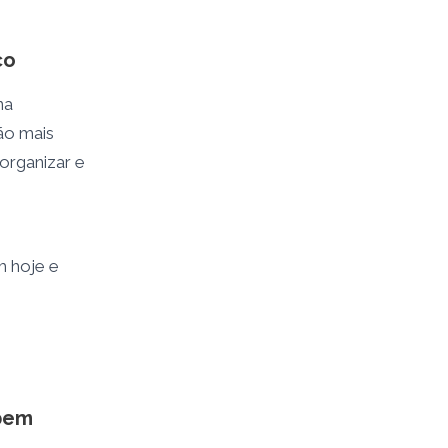
ço
na
ão mais
 organizar e
 hoje e
.
bem