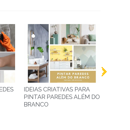
EDES
IDEIAS CRIATIVAS PARA
VERNIZ
O
PINTAR PAREDES ALÉM DO
PROTEÇ
BRANCO
PAVIME