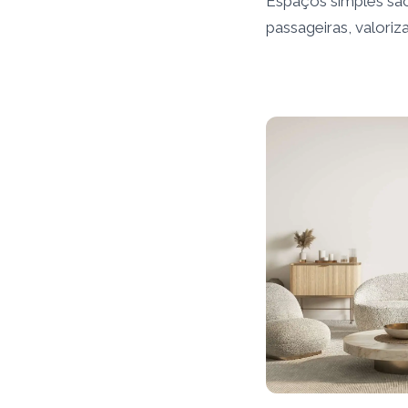
Espaços simples sã
passageiras, valoriz