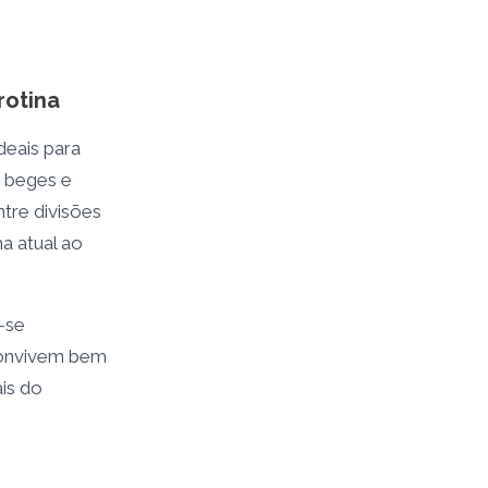
rotina
deais para
, beges e
ntre divisões
a atual ao
-se
 convivem bem
ais do