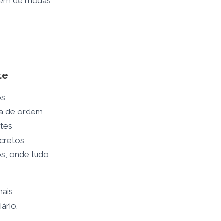
 nem de modas
te
os
ta de ordem
stes
scretos
os, onde tudo
mais
ário.