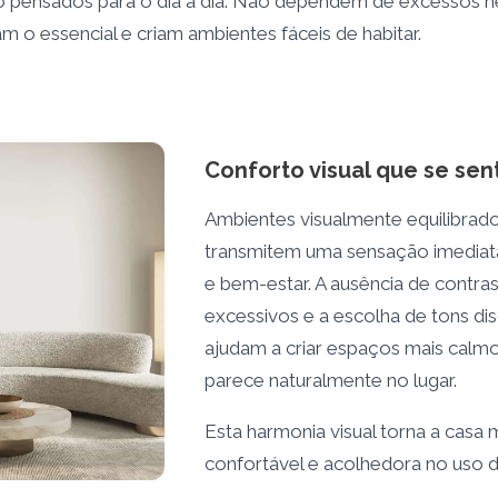
o pensados para o dia a dia. Não dependem de excessos
am o essencial e criam ambientes fáceis de habitar.
Conforto visual que se sen
Ambientes visualmente equilibrad
transmitem uma sensação imedia
e bem-estar. A ausência de contra
excessivos e a escolha de tons di
ajudam a criar espaços mais calm
parece naturalmente no lugar.
Esta harmonia visual torna a casa 
confortável e acolhedora no uso di