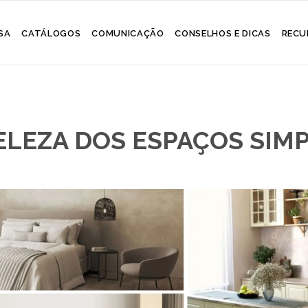
Skip
SA
CATÁLOGOS
COMUNICAÇÃO
CONSELHOS E DICAS
RECU
to
content
ELEZA DOS ESPAÇOS SIM