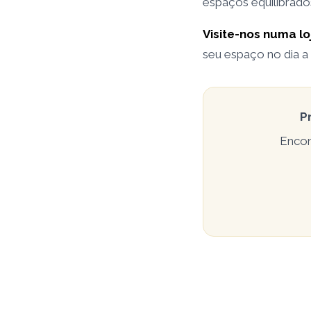
espaços equilibrados,
Visite-nos numa loj
seu espaço no dia a 
P
Encon