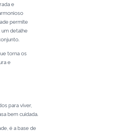
rada e
armonioso
dade permite
 um detalhe
onjunto.
ue torna os
ura e
os para viver,
casa bem cuidada.
ade, é a base de